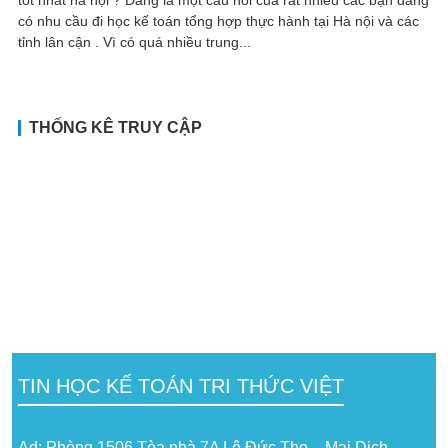
có nhu cầu đi học kế toán tổng hợp thực hành tại Hà nội và các
tỉnh lân cận . Vì có quá nhiều trung...
THỐNG KÊ TRUY CẬP
TIN HỌC KẾ TOÁN TRI THỨC VIỆT
Ad: Phòng 1506 Tòa nhà 7A Lê Đức Thọ – Mai Dịch –