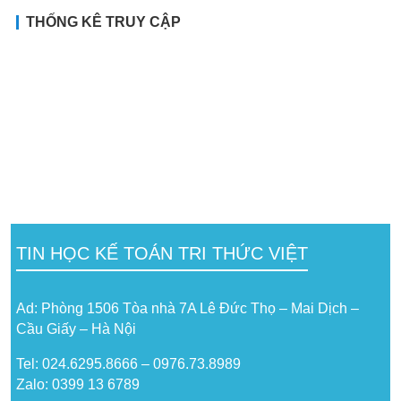
THỐNG KÊ TRUY CẬP
TIN HỌC KẾ TOÁN TRI THỨC VIỆT
Ad: Phòng 1506 Tòa nhà 7A Lê Đức Thọ – Mai Dịch –
Cầu Giấy – Hà Nội
Tel: 024.6295.8666 – 0976.73.8989
Zalo: 0399 13 6789