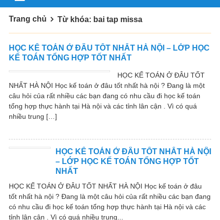
Trang chủ
Từ khóa: bai tap missa
HỌC KẾ TOÁN Ở ĐÂU TỐT NHẤT HÀ NỘI – LỚP HỌC
KẾ TOÁN TỔNG HỢP TỐT NHẤT
HỌC KẾ TOÁN Ở ĐÂU TỐT
NHẤT HÀ NỘI Học kế toán ở đâu tốt nhất hà nội ? Đang là một
câu hỏi của rất nhiều các bạn đang có nhu cầu đi học kế toán
tổng hợp thực hành tại Hà nội và các tỉnh lân cận . Vì có quá
nhiều trung […]
HỌC KẾ TOÁN Ở ĐÂU TỐT NHẤT HÀ NỘI
– LỚP HỌC KẾ TOÁN TỔNG HỢP TỐT
NHẤT
HỌC KẾ TOÁN Ở ĐÂU TỐT NHẤT HÀ NỘI Học kế toán ở đâu
tốt nhất hà nội ? Đang là một câu hỏi của rất nhiều các bạn đang
có nhu cầu đi học kế toán tổng hợp thực hành tại Hà nội và các
tỉnh lân cận . Vì có quá nhiều trung...