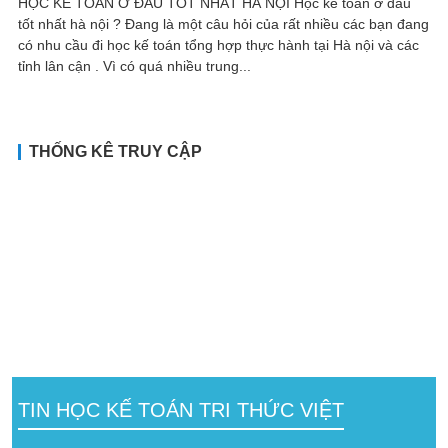
HỌC KẾ TOÁN Ở ĐÂU TỐT NHẤT HÀ NỘI Học kế toán ở đâu
tốt nhất hà nội ? Đang là một câu hỏi của rất nhiều các bạn đang
có nhu cầu đi học kế toán tổng hợp thực hành tại Hà nội và các
tỉnh lân cận . Vì có quá nhiều trung...
THỐNG KÊ TRUY CẬP
TIN HỌC KẾ TOÁN TRI THỨC VIỆT