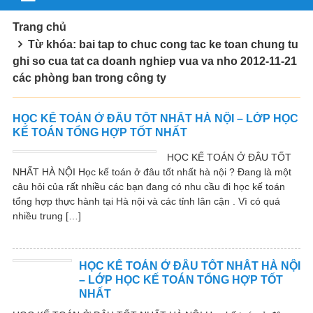
Trang chủ
Từ khóa: bai tap to chuc cong tac ke toan chung tu
ghi so cua tat ca doanh nghiep vua va nho 2012-11-21
các phòng ban trong công ty
HỌC KẾ TOÁN Ở ĐÂU TỐT NHẤT HÀ NỘI – LỚP HỌC
KẾ TOÁN TỔNG HỢP TỐT NHẤT
HỌC KẾ TOÁN Ở ĐÂU TỐT
NHẤT HÀ NỘI Học kế toán ở đâu tốt nhất hà nội ? Đang là một
câu hỏi của rất nhiều các bạn đang có nhu cầu đi học kế toán
tổng hợp thực hành tại Hà nội và các tỉnh lân cận . Vì có quá
nhiều trung […]
HỌC KẾ TOÁN Ở ĐÂU TỐT NHẤT HÀ NỘI
– LỚP HỌC KẾ TOÁN TỔNG HỢP TỐT
NHẤT