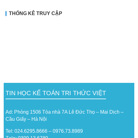
THỐNG KÊ TRUY CẬP
TIN HỌC KẾ TOÁN TRI THỨC VIỆT
Ad: Phòng 1506 Tòa nhà 7A Lê Đức Thọ – Mai Dịch –
Cầu Giấy – Hà Nội
Tel: 024.6295.8666 – 0976.73.8989