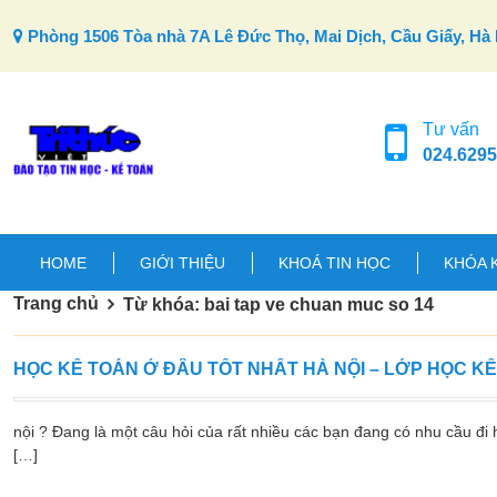
Skip to content
Phòng 1506 Tòa nhà 7A Lê Đức Thọ, Mai Dịch, Cầu Giấy, Hà 
Tư vấn
024.6295
HOME
GIỚI THIỆU
KHOÁ TIN HỌC
KHÓA 
Trang chủ
Từ khóa: bai tap ve chuan muc so 14
HỌC KẾ TOÁN Ở ĐÂU TỐT NHẤT HÀ NỘI – LỚP HỌC K
nội ? Đang là một câu hỏi của rất nhiều các bạn đang có nhu cầu đi h
[…]