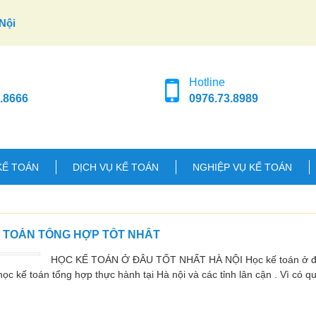
Nội
Hotline
.8666
0976.73.8989
KẾ TOÁN
DỊCH VỤ KẾ TOÁN
NGHIỆP VỤ KẾ TOÁN
Ế TOÁN TỔNG HỢP TỐT NHẤT
HỌC KẾ TOÁN Ở ĐÂU TỐT NHẤT HÀ NỘI Học kế toán ở đâu
ọc kế toán tổng hợp thực hành tại Hà nội và các tỉnh lân cận . Vì có q