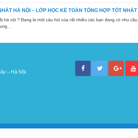
NHẤT HÀ NỘI – LỚP HỌC KẾ TOÁN TỔNG HỢP TỐT NHẤT
 nội ? Đang là một câu hỏi của rất nhiều các bạn đang có nhu cầu 
ung...
ấy – Hà Nội