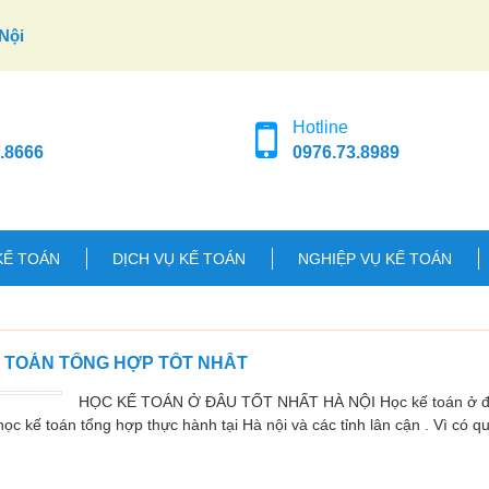
Nội
Hotline
.8666
0976.73.8989
KẾ TOÁN
DỊCH VỤ KẾ TOÁN
NGHIỆP VỤ KẾ TOÁN
Ế TOÁN TỔNG HỢP TỐT NHẤT
HỌC KẾ TOÁN Ở ĐÂU TỐT NHẤT HÀ NỘI Học kế toán ở đâu
ọc kế toán tổng hợp thực hành tại Hà nội và các tỉnh lân cận . Vì có q