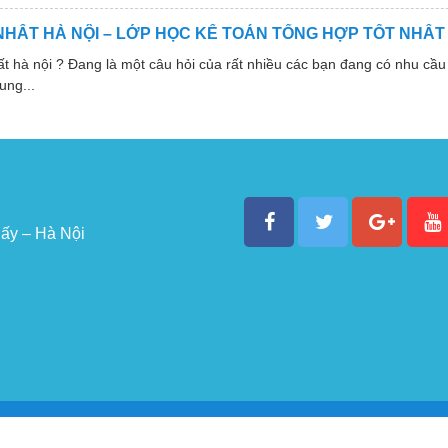
NHẤT HÀ NỘI – LỚP HỌC KẾ TOÁN TỔNG HỢP TỐT NHẤT
 nội ? Đang là một câu hỏi của rất nhiều các bạn đang có nhu cầu 
ung...
ấy – Hà Nội