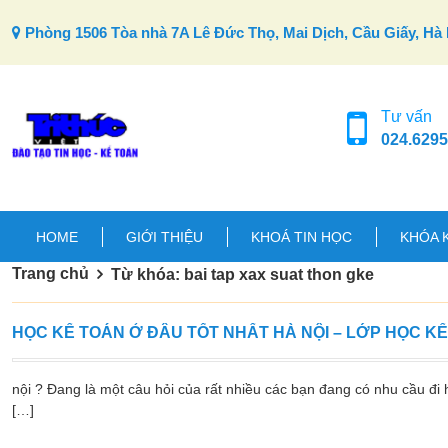
Skip to content
Phòng 1506 Tòa nhà 7A Lê Đức Thọ, Mai Dịch, Cầu Giấy, Hà 
Tư vấn
024.6295
HOME
GIỚI THIỆU
KHOÁ TIN HỌC
KHÓA 
Trang chủ
Từ khóa: bai tap xax suat thon gke
HỌC KẾ TOÁN Ở ĐÂU TỐT NHẤT HÀ NỘI – LỚP HỌC K
nội ? Đang là một câu hỏi của rất nhiều các bạn đang có nhu cầu đi h
[…]