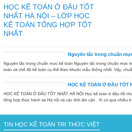
HỌC KẾ TOÁN Ở ĐÂU TỐT
NHẤT HÀ NỘI – LỚP HỌC
KẾ TOÁN TỔNG HỢP TỐT
NHẤT
Nguyên tắc trong chuẩn mực
Nguyên tắc trong chuẩn mực kế toán Nguyên tắc trong chuẩn mực k
toán và chế độ kế toán cụ thể theo khuôn mẫu thống nhất. Vậy, chuẩ
HỌC KẾ TOÁN Ở ĐÂU TỐT 
HỌC KẾ TOÁN Ở ĐÂU TỐT NHẤT HÀ NỘI Học kế toán ở đâu tốt nhất hà
tổng hợp thực hành tại Hà nội và các tỉnh lân cận . Vì có quá nhiều tr
TIN HỌC KẾ TOÁN TRI THỨC VIỆT