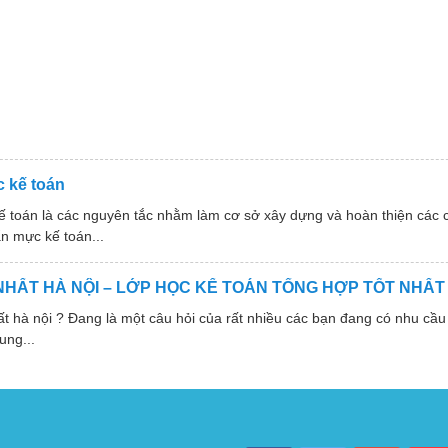
 kế toán
ế toán là các nguyên tắc nhằm làm cơ sở xây dựng và hoàn thiện các
n mực kế toán...
NHẤT HÀ NỘI – LỚP HỌC KẾ TOÁN TỔNG HỢP TỐT NHẤT
 nội ? Đang là một câu hỏi của rất nhiều các bạn đang có nhu cầu 
ung...