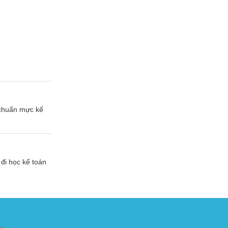
 chuẩn mực kế
đi học kế toán