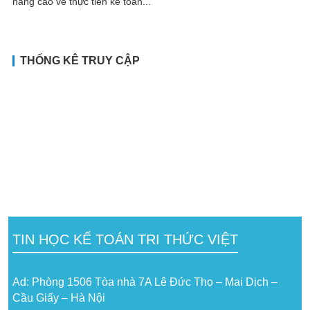
nâng cao về thực tiễn kế toán...
THỐNG KÊ TRUY CẬP
TIN HỌC KẾ TOÁN TRI THỨC VIỆT
Ad: Phòng 1506 Tòa nhà 7A Lê Đức Thọ – Mai Dịch –
Cầu Giấy – Hà Nội