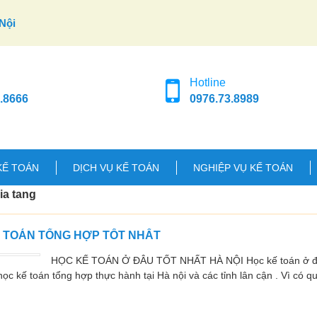
Nội
Hotline
.8666
0976.73.8989
KẾ TOÁN
DỊCH VỤ KẾ TOÁN
NGHIỆP VỤ KẾ TOÁN
ia tang
Ế TOÁN TỔNG HỢP TỐT NHẤT
HỌC KẾ TOÁN Ở ĐÂU TỐT NHẤT HÀ NỘI Học kế toán ở đâu
ọc kế toán tổng hợp thực hành tại Hà nội và các tỉnh lân cận . Vì có q