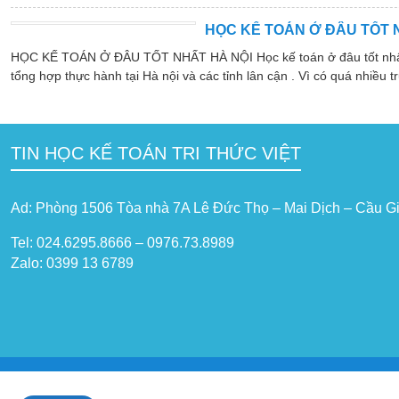
HỌC KẾ TOÁN Ở ĐÂU TỐT 
HỌC KẾ TOÁN Ở ĐÂU TỐT NHẤT HÀ NỘI Học kế toán ở đâu tốt nhất hà
tổng hợp thực hành tại Hà nội và các tỉnh lân cận . Vì có quá nhiều tr
TIN HỌC KẾ TOÁN TRI THỨC VIỆT
Ad: Phòng 1506 Tòa nhà 7A Lê Đức Thọ – Mai Dịch – Cầu Gi
Tel: 024.6295.8666 – 0976.73.8989
Zalo: 0399 13 6789