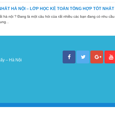
NHẤT HÀ NỘI – LỚP HỌC KẾ TOÁN TỔNG HỢP TỐT NHẤT
 nội ? Đang là một câu hỏi của rất nhiều các bạn đang có nhu cầu 
ung...
ấy – Hà Nội