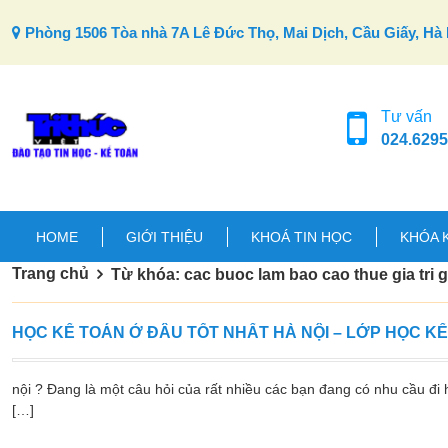
Skip to content
Phòng 1506 Tòa nhà 7A Lê Đức Thọ, Mai Dịch, Cầu Giấy, Hà 
Tư vấn
024.6295
HOME
GIỚI THIỆU
KHOÁ TIN HỌC
KHÓA 
Trang chủ
Từ khóa: cac buoc lam bao cao thue gia tri g
HỌC KẾ TOÁN Ở ĐÂU TỐT NHẤT HÀ NỘI – LỚP HỌC K
nội ? Đang là một câu hỏi của rất nhiều các bạn đang có nhu cầu đi h
[…]