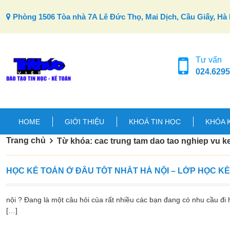
Skip to content
Phòng 1506 Tòa nhà 7A Lê Đức Thọ, Mai Dịch, Cầu Giấy, Hà 
Tư vấn
024.6295
HOME
GIỚI THIỆU
KHOÁ TIN HỌC
KHÓA 
Trang chủ
Từ khóa: cac trung tam dao tao nghiep vu k
HỌC KẾ TOÁN Ở ĐÂU TỐT NHẤT HÀ NỘI – LỚP HỌC K
nội ? Đang là một câu hỏi của rất nhiều các bạn đang có nhu cầu đi h
[…]