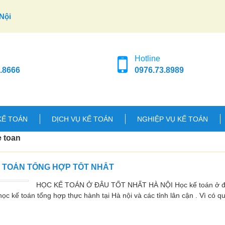
Nội
Hotline
.8666
0976.73.8989
KẾ TOÁN
DỊCH VỤ KẾ TOÁN
NGHIỆP VỤ KẾ TOÁN
e toan
Ế TOÁN TỔNG HỢP TỐT NHẤT
HỌC KẾ TOÁN Ở ĐÂU TỐT NHẤT HÀ NỘI Học kế toán ở đâu
ọc kế toán tổng hợp thực hành tại Hà nội và các tỉnh lân cận . Vì có q