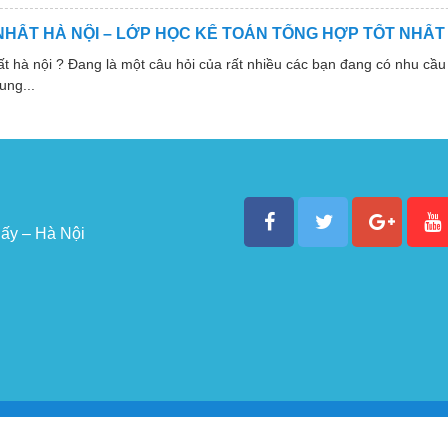
NHẤT HÀ NỘI – LỚP HỌC KẾ TOÁN TỔNG HỢP TỐT NHẤT
 nội ? Đang là một câu hỏi của rất nhiều các bạn đang có nhu cầu 
ung...
ấy – Hà Nội