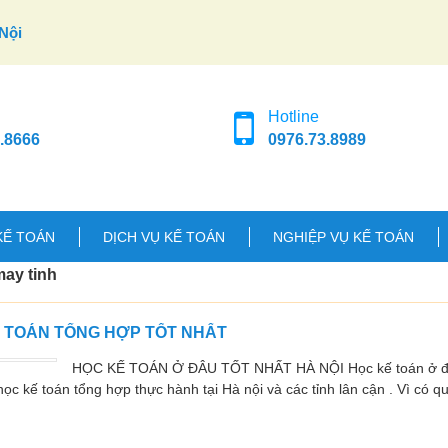
Nội
Hotline
.8666
0976.73.8989
KẾ TOÁN
DỊCH VỤ KẾ TOÁN
NGHIỆP VỤ KẾ TOÁN
ay tinh
Ế TOÁN TỔNG HỢP TỐT NHẤT
HỌC KẾ TOÁN Ở ĐÂU TỐT NHẤT HÀ NỘI Học kế toán ở đâu
ọc kế toán tổng hợp thực hành tại Hà nội và các tỉnh lân cận . Vì có q