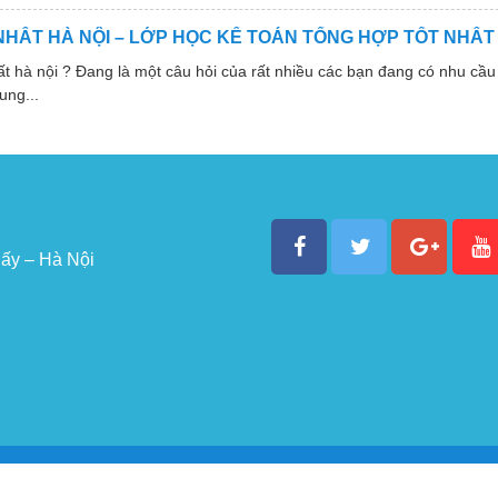
NHẤT HÀ NỘI – LỚP HỌC KẾ TOÁN TỔNG HỢP TỐT NHẤT
 nội ? Đang là một câu hỏi của rất nhiều các bạn đang có nhu cầu 
ung...
ấy – Hà Nội