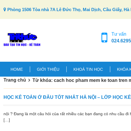
Skip to content
Phòng 1506 Tòa nhà 7A Lê Đức Thọ, Mai Dịch, Cầu Giấy, Hà 
Tư vấn
024.6295
HOME
GIỚI THIỆU
KHOÁ TIN HỌC
KHÓA 
Trang chủ
Từ khóa: cach hoc pham mem ke toan tren m
HỌC KẾ TOÁN Ở ĐÂU TỐT NHẤT HÀ NỘI – LỚP HỌC K
nội ? Đang là một câu hỏi của rất nhiều các bạn đang có nhu cầu đi h
[…]