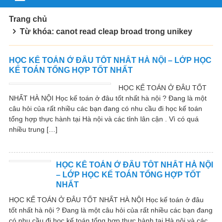
Trang chủ
Từ khóa: canot read cleap broad trong unikey
HỌC KẾ TOÁN Ở ĐÂU TỐT NHẤT HÀ NỘI – LỚP HỌC
KẾ TOÁN TỔNG HỢP TỐT NHẤT
HỌC KẾ TOÁN Ở ĐÂU TỐT
NHẤT HÀ NỘI Học kế toán ở đâu tốt nhất hà nội ? Đang là một
câu hỏi của rất nhiều các bạn đang có nhu cầu đi học kế toán
tổng hợp thực hành tại Hà nội và các tỉnh lân cận . Vì có quá
nhiều trung […]
HỌC KẾ TOÁN Ở ĐÂU TỐT NHẤT HÀ NỘI
– LỚP HỌC KẾ TOÁN TỔNG HỢP TỐT
NHẤT
HỌC KẾ TOÁN Ở ĐÂU TỐT NHẤT HÀ NỘI Học kế toán ở đâu
tốt nhất hà nội ? Đang là một câu hỏi của rất nhiều các bạn đang
có nhu cầu đi học kế toán tổng hợp thực hành tại Hà nội và các