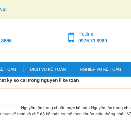
Nội
Hotline
.8666
0976.73.8989
KẾ TOÁN
DỊCH VỤ KẾ TOÁN
NGHIỆP VỤ KẾ TOÁN
at ky so cai trong nguyen li ke toan
Nguyên tắc trong chuẩn mực kế toán Nguyên tắc trong ch
n mực kế toán và chế độ kế toán cụ thể theo khuôn mẫu thống nhất. 