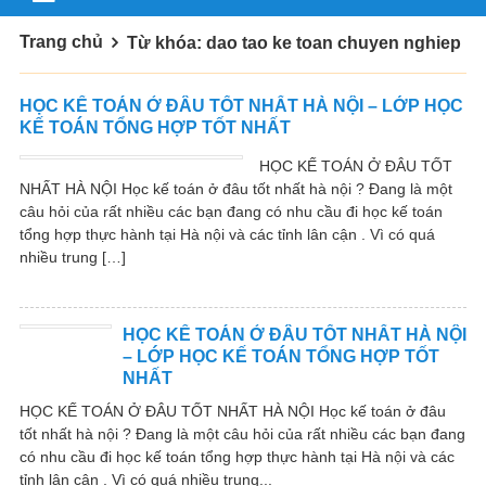
Trang chủ
Từ khóa: dao tao ke toan chuyen nghiep
HỌC KẾ TOÁN Ở ĐÂU TỐT NHẤT HÀ NỘI – LỚP HỌC
KẾ TOÁN TỔNG HỢP TỐT NHẤT
HỌC KẾ TOÁN Ở ĐÂU TỐT
NHẤT HÀ NỘI Học kế toán ở đâu tốt nhất hà nội ? Đang là một
câu hỏi của rất nhiều các bạn đang có nhu cầu đi học kế toán
tổng hợp thực hành tại Hà nội và các tỉnh lân cận . Vì có quá
nhiều trung […]
HỌC KẾ TOÁN Ở ĐÂU TỐT NHẤT HÀ NỘI
– LỚP HỌC KẾ TOÁN TỔNG HỢP TỐT
NHẤT
HỌC KẾ TOÁN Ở ĐÂU TỐT NHẤT HÀ NỘI Học kế toán ở đâu
tốt nhất hà nội ? Đang là một câu hỏi của rất nhiều các bạn đang
có nhu cầu đi học kế toán tổng hợp thực hành tại Hà nội và các
tỉnh lân cận . Vì có quá nhiều trung...