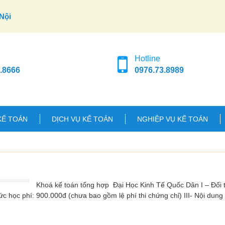
Nội
Hotline
.8666
0976.73.8989
KẾ TOÁN
DỊCH VỤ KẾ TOÁN
NGHIỆP VỤ KẾ TOÁN
Khoá kế toán tổng hợp Đại Học Kinh Tế Quốc Dân I – Đối 
c học phí: 900.000đ (chưa bao gồm lệ phí thi chứng chỉ) III- Nội dung