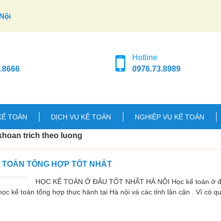
Nội
Hotline
.8666
0976.73.8989
KẾ TOÁN
DỊCH VỤ KẾ TOÁN
NGHIỆP VỤ KẾ TOÁN
khoan trich theo luong
Ế TOÁN TỔNG HỢP TỐT NHẤT
HỌC KẾ TOÁN Ở ĐÂU TỐT NHẤT HÀ NỘI Học kế toán ở đâu
ọc kế toán tổng hợp thực hành tại Hà nội và các tỉnh lân cận . Vì có q