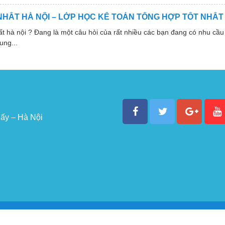
NHẤT HÀ NỘI – LỚP HỌC KẾ TOÁN TỔNG HỢP TỐT NHẤT
 nội ? Đang là một câu hỏi của rất nhiều các bạn đang có nhu cầu 
ung...
ấy – Hà Nội