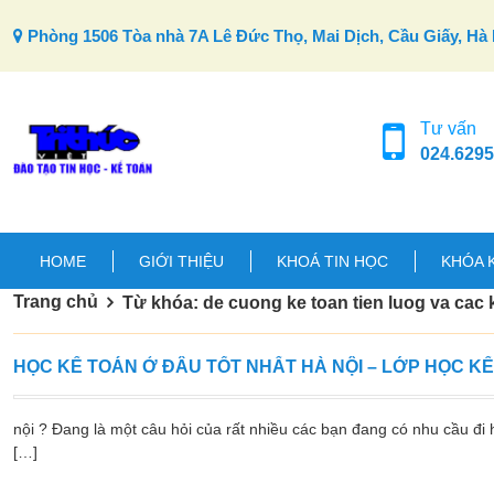
Skip to content
Phòng 1506 Tòa nhà 7A Lê Đức Thọ, Mai Dịch, Cầu Giấy, Hà 
Tư vấn
024.6295
HOME
GIỚI THIỆU
KHOÁ TIN HỌC
KHÓA 
Trang chủ
Từ khóa: de cuong ke toan tien luog va cac 
HỌC KẾ TOÁN Ở ĐÂU TỐT NHẤT HÀ NỘI – LỚP HỌC K
nội ? Đang là một câu hỏi của rất nhiều các bạn đang có nhu cầu đi h
[…]