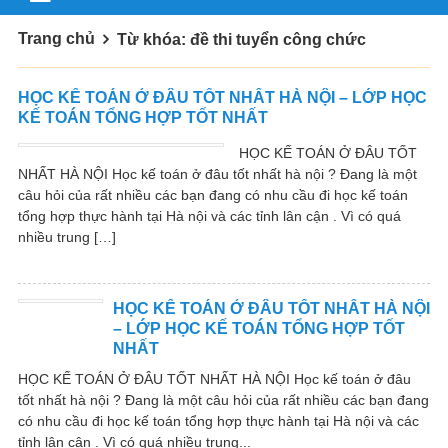
Trang chủ
Từ khóa: đề thi tuyển công chức
HỌC KẾ TOÁN Ở ĐÂU TỐT NHẤT HÀ NỘI – LỚP HỌC
KẾ TOÁN TỔNG HỢP TỐT NHẤT
HỌC KẾ TOÁN Ở ĐÂU TỐT
NHẤT HÀ NỘI Học kế toán ở đâu tốt nhất hà nội ? Đang là một
câu hỏi của rất nhiều các bạn đang có nhu cầu đi học kế toán
tổng hợp thực hành tại Hà nội và các tỉnh lân cận . Vì có quá
nhiều trung […]
HỌC KẾ TOÁN Ở ĐÂU TỐT NHẤT HÀ NỘI
– LỚP HỌC KẾ TOÁN TỔNG HỢP TỐT
NHẤT
HỌC KẾ TOÁN Ở ĐÂU TỐT NHẤT HÀ NỘI Học kế toán ở đâu
tốt nhất hà nội ? Đang là một câu hỏi của rất nhiều các bạn đang
có nhu cầu đi học kế toán tổng hợp thực hành tại Hà nội và các
tỉnh lân cận . Vì có quá nhiều trung...