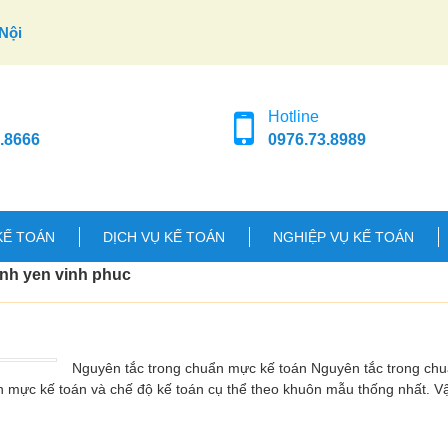
Nội
Hotline
.8666
0976.73.8989
KẾ TOÁN
DỊCH VỤ KẾ TOÁN
NGHIỆP VỤ KẾ TOÁN
vinh yen vinh phuc
Nguyên tắc trong chuẩn mực kế toán Nguyên tắc trong ch
n mực kế toán và chế độ kế toán cụ thể theo khuôn mẫu thống nhất. 