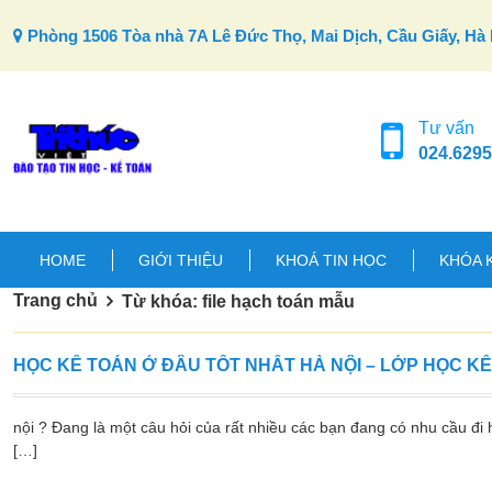
Skip to content
Phòng 1506 Tòa nhà 7A Lê Đức Thọ, Mai Dịch, Cầu Giấy, Hà 
Tư vấn
024.6295
HOME
GIỚI THIỆU
KHOÁ TIN HỌC
KHÓA 
Trang chủ
Từ khóa: file hạch toán mẫu
HỌC KẾ TOÁN Ở ĐÂU TỐT NHẤT HÀ NỘI – LỚP HỌC K
nội ? Đang là một câu hỏi của rất nhiều các bạn đang có nhu cầu đi h
[…]