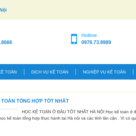
Nội
Hotline
.8666
0976.73.8989
KẾ TOÁN
DỊCH VỤ KẾ TOÁN
NGHIỆP VỤ KẾ TOÁN
Ế TOÁN TỔNG HỢP TỐT NHẤT
HỌC KẾ TOÁN Ở ĐÂU TỐT NHẤT HÀ NỘI Học kế toán ở đâu
ọc kế toán tổng hợp thực hành tại Hà nội và các tỉnh lân cận . Vì có q