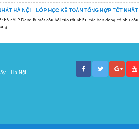
NHẤT HÀ NỘI – LỚP HỌC KẾ TOÁN TỔNG HỢP TỐT NHẤT
 nội ? Đang là một câu hỏi của rất nhiều các bạn đang có nhu cầu 
ung...
ấy – Hà Nội