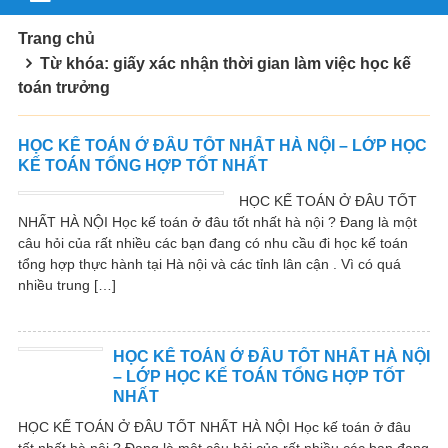
Trang chủ
Từ khóa: giấy xác nhận thời gian làm việc học kế
toán trưởng
HỌC KẾ TOÁN Ở ĐÂU TỐT NHẤT HÀ NỘI – LỚP HỌC
KẾ TOÁN TỔNG HỢP TỐT NHẤT
HỌC KẾ TOÁN Ở ĐÂU TỐT
NHẤT HÀ NỘI Học kế toán ở đâu tốt nhất hà nội ? Đang là một
câu hỏi của rất nhiều các bạn đang có nhu cầu đi học kế toán
tổng hợp thực hành tại Hà nội và các tỉnh lân cận . Vì có quá
nhiều trung […]
HỌC KẾ TOÁN Ở ĐÂU TỐT NHẤT HÀ NỘI
– LỚP HỌC KẾ TOÁN TỔNG HỢP TỐT
NHẤT
HỌC KẾ TOÁN Ở ĐÂU TỐT NHẤT HÀ NỘI Học kế toán ở đâu
tốt nhất hà nội ? Đang là một câu hỏi của rất nhiều các bạn đang