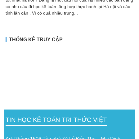
có nhu cầu đi học kế toán tổng hợp thực hành tại Hà nội và các
tỉnh lân cận . Vì có quá nhiều trung...
THỐNG KÊ TRUY CẬP
TIN HỌC KẾ TOÁN TRI THỨC VIỆT
Ad: Phòng 1506 Tòa nhà 7A Lê Đức Thọ – Mai Dịch –