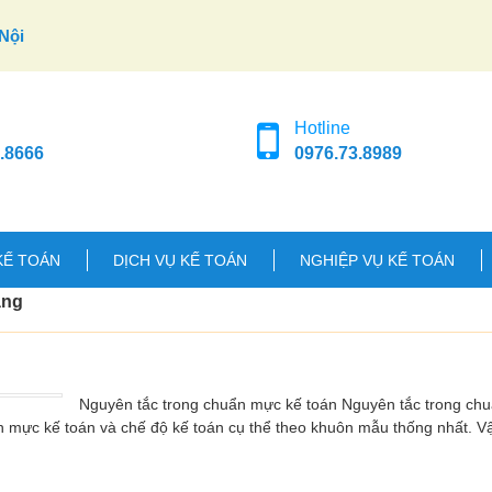
Nội
Hotline
.8666
0976.73.8989
KẾ TOÁN
DỊCH VỤ KẾ TOÁN
NGHIỆP VỤ KẾ TOÁN
àng
Nguyên tắc trong chuẩn mực kế toán Nguyên tắc trong ch
n mực kế toán và chế độ kế toán cụ thể theo khuôn mẫu thống nhất. 