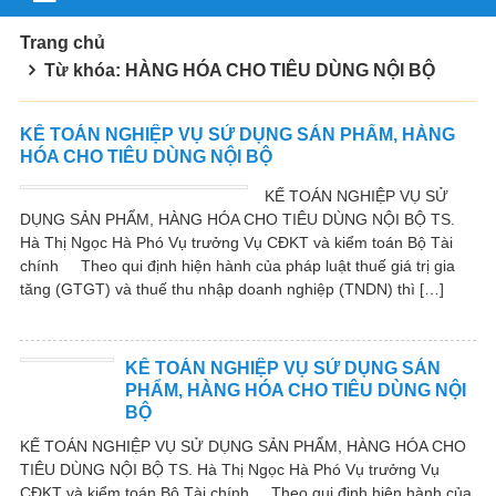
Trang chủ
Từ khóa: HÀNG HÓA CHO TIÊU DÙNG NỘI BỘ
KẾ TOÁN NGHIỆP VỤ SỬ DỤNG SẢN PHẨM, HÀNG
HÓA CHO TIÊU DÙNG NỘI BỘ
KẾ TOÁN NGHIỆP VỤ SỬ
DỤNG SẢN PHẨM, HÀNG HÓA CHO TIÊU DÙNG NỘI BỘ TS.
Hà Thị Ngọc Hà Phó Vụ trưởng Vụ CĐKT và kiểm toán Bộ Tài
chính Theo qui định hiện hành của pháp luật thuế giá trị gia
tăng (GTGT) và thuế thu nhập doanh nghiệp (TNDN) thì […]
KẾ TOÁN NGHIỆP VỤ SỬ DỤNG SẢN
PHẨM, HÀNG HÓA CHO TIÊU DÙNG NỘI
BỘ
KẾ TOÁN NGHIỆP VỤ SỬ DỤNG SẢN PHẨM, HÀNG HÓA CHO
TIÊU DÙNG NỘI BỘ TS. Hà Thị Ngọc Hà Phó Vụ trưởng Vụ
CĐKT và kiểm toán Bộ Tài chính Theo qui định hiện hành của