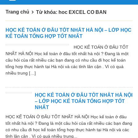
Trang chủ
Từ khóa: hoc EXCEL CO BAN
HỌC KẾ TOÁN Ở ĐÂU TỐT NHẤT HÀ NỘI – LỚP HỌC
KẾ TOÁN TỔNG HỢP TỐT NHẤT
HỌC KẾ TOÁN Ở ĐÂU TỐT
NHẤT HÀ NỘI Học kế toán ở đâu tốt nhất hà nội ? Đang là một
câu hỏi của rất nhiều các bạn đang có nhu cầu đi học kế toán
tổng hợp thực hành tại Hà nội và các tỉnh lân cận . Vì có quá
nhiều trung […]
HỌC KẾ TOÁN Ở ĐÂU TỐT NHẤT HÀ NỘI
– LỚP HỌC KẾ TOÁN TỔNG HỢP TỐT
NHẤT
HỌC KẾ TOÁN Ở ĐÂU TỐT NHẤT HÀ NỘI Học kế toán ở đâu
tốt nhất hà nội ? Đang là một câu hỏi của rất nhiều các bạn đang
có nhu cầu đi học kế toán tổng hợp thực hành tại Hà nội và các
tỉnh lân cận . Vì có quá nhiều trung...