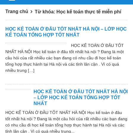
Trang chủ
Từ khóa: Học kế toán thực tế miễn phí
HỌC KẾ TOÁN Ở ĐÂU TỐT NHẤT HÀ NỘI – LỚP HỌC
KẾ TOÁN TỔNG HỢP TỐT NHẤT
HỌC KẾ TOÁN Ở ĐÂU TỐT
NHẤT HÀ NỘI Học kế toán ở đâu tốt nhất hà nội ? Đang là một
câu hỏi của rất nhiều các bạn đang có nhu cầu đi học kế toán
tổng hợp thực hành tại Hà nội và các tỉnh lân cận . Vì có quá
nhiều trung […]
HỌC KẾ TOÁN Ở ĐÂU TỐT NHẤT HÀ NỘI
– LỚP HỌC KẾ TOÁN TỔNG HỢP TỐT
NHẤT
HỌC KẾ TOÁN Ở ĐÂU TỐT NHẤT HÀ NỘI Học kế toán ở đâu
tốt nhất hà nội ? Đang là một câu hỏi của rất nhiều các bạn đang
có nhu cầu đi học kế toán tổng hợp thực hành tại Hà nội và các
tỉnh lân cận . Vì có quá nhiều trung...