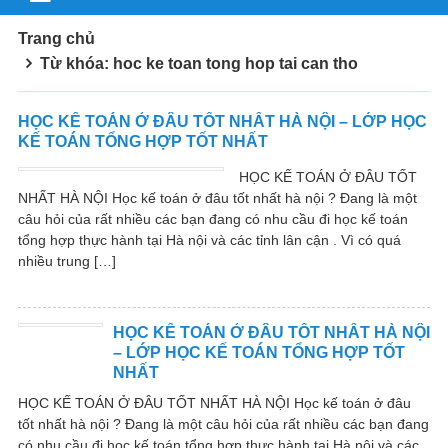
Trang chủ
Từ khóa: hoc ke toan tong hop tai can tho
HỌC KẾ TOÁN Ở ĐÂU TỐT NHẤT HÀ NỘI – LỚP HỌC
KẾ TOÁN TỔNG HỢP TỐT NHẤT
HỌC KẾ TOÁN Ở ĐÂU TỐT
NHẤT HÀ NỘI Học kế toán ở đâu tốt nhất hà nội ? Đang là một
câu hỏi của rất nhiều các bạn đang có nhu cầu đi học kế toán
tổng hợp thực hành tại Hà nội và các tỉnh lân cận . Vì có quá
nhiều trung […]
HỌC KẾ TOÁN Ở ĐÂU TỐT NHẤT HÀ NỘI
– LỚP HỌC KẾ TOÁN TỔNG HỢP TỐT
NHẤT
HỌC KẾ TOÁN Ở ĐÂU TỐT NHẤT HÀ NỘI Học kế toán ở đâu
tốt nhất hà nội ? Đang là một câu hỏi của rất nhiều các bạn đang
có nhu cầu đi học kế toán tổng hợp thực hành tại Hà nội và các