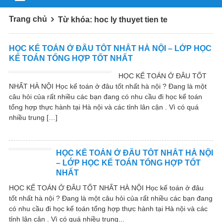
Trang chủ
Từ khóa: hoc ly thuyet tien te
HỌC KẾ TOÁN Ở ĐÂU TỐT NHẤT HÀ NỘI – LỚP HỌC
KẾ TOÁN TỔNG HỢP TỐT NHẤT
HỌC KẾ TOÁN Ở ĐÂU TỐT
NHẤT HÀ NỘI Học kế toán ở đâu tốt nhất hà nội ? Đang là một
câu hỏi của rất nhiều các bạn đang có nhu cầu đi học kế toán
tổng hợp thực hành tại Hà nội và các tỉnh lân cận . Vì có quá
nhiều trung […]
HỌC KẾ TOÁN Ở ĐÂU TỐT NHẤT HÀ NỘI
– LỚP HỌC KẾ TOÁN TỔNG HỢP TỐT
NHẤT
HỌC KẾ TOÁN Ở ĐÂU TỐT NHẤT HÀ NỘI Học kế toán ở đâu
tốt nhất hà nội ? Đang là một câu hỏi của rất nhiều các bạn đang
có nhu cầu đi học kế toán tổng hợp thực hành tại Hà nội và các
tỉnh lân cận . Vì có quá nhiều trung...