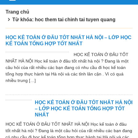
Trang chủ
Từ khóa: hoc them tai chinh tai tuyen quang
HỌC KẾ TOÁN Ở ĐÂU TỐT NHẤT HÀ NỘI – LỚP HỌC
KẾ TOÁN TỔNG HỢP TỐT NHẤT
HỌC KẾ TOÁN Ở ĐÂU TỐT
NHẤT HÀ NỘI Học kế toán ở đâu tốt nhất hà nội ? Đang là một
câu hỏi của rất nhiều các bạn đang có nhu cầu đi học kế toán
tổng hợp thực hành tại Hà nội và các tỉnh lân cận . Vì có quá
nhiều trung […]
HỌC KẾ TOÁN Ở ĐÂU TỐT NHẤT HÀ NỘI
– LỚP HỌC KẾ TOÁN TỔNG HỢP TỐT
NHẤT
HỌC KẾ TOÁN Ở ĐÂU TỐT NHẤT HÀ NỘI Học kế toán ở đâu
tốt nhất hà nội ? Đang là một câu hỏi của rất nhiều các bạn đang
có nhu cầu đi học kế toán tổng hợp thực hành tại Hà nội và các