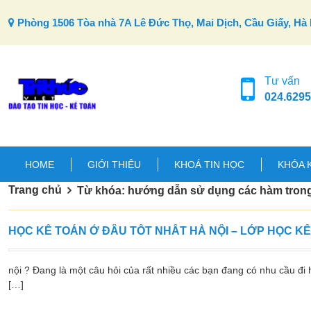
Skip to content
Phòng 1506 Tòa nhà 7A Lê Đức Thọ, Mai Dịch, Cầu Giấy, Hà 
Tư vấn
024.6295
HOME
GIỚI THIỆU
KHOÁ TIN HỌC
KHÓA 
Trang chủ
Từ khóa: hướng dẫn sử dụng các hàm trong
HỌC KẾ TOÁN Ở ĐÂU TỐT NHẤT HÀ NỘI – LỚP HỌC K
nội ? Đang là một câu hỏi của rất nhiều các bạn đang có nhu cầu đi h
[…]