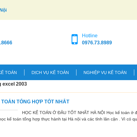
Nội
Hotline
.8666
0976.73.8989
KẾ TOÁN
DỊCH VỤ KẾ TOÁN
NGHIỆP VỤ KẾ TOÁN
 excel 2003
Ế TOÁN TỔNG HỢP TỐT NHẤT
HỌC KẾ TOÁN Ở ĐÂU TỐT NHẤT HÀ NỘI Học kế toán ở đâu
ọc kế toán tổng hợp thực hành tại Hà nội và các tỉnh lân cận . Vì có q