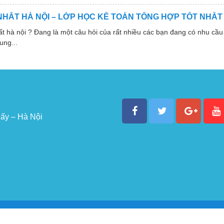
NHẤT HÀ NỘI – LỚP HỌC KẾ TOÁN TỔNG HỢP TỐT NHẤT
 nội ? Đang là một câu hỏi của rất nhiều các bạn đang có nhu cầu 
ung...
ấy – Hà Nội