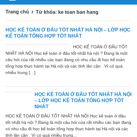
Trang chủ
Từ khóa: ke toan ban hang
HỌC KẾ TOÁN Ở ĐÂU TỐT NHẤT HÀ NỘI – LỚP HỌC
KẾ TOÁN TỔNG HỢP TỐT NHẤT
HỌC KẾ TOÁN Ở ĐÂU TỐT
NHẤT HÀ NỘI Học kế toán ở đâu tốt nhất hà nội ? Đang là một
câu hỏi của rất nhiều các bạn đang có nhu cầu đi học kế toán
tổng hợp thực hành tại Hà nội và các tỉnh lân cận . Vì có quá
nhiều trung […]
HỌC KẾ TOÁN Ở ĐÂU TỐT NHẤT HÀ NỘI
– LỚP HỌC KẾ TOÁN TỔNG HỢP TỐT
NHẤT
HỌC KẾ TOÁN Ở ĐÂU TỐT NHẤT HÀ NỘI Học kế toán ở đâu
tốt nhất hà nội ? Đang là một câu hỏi của rất nhiều các bạn đang
có nhu cầu đi học kế toán tổng hợp thực hành tại Hà nội và các
tỉnh lân cận . Vì có quá nhiều trung...