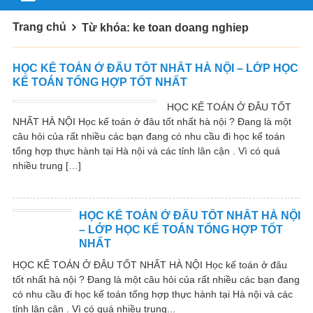
Trang chủ
Từ khóa: ke toan doang nghiep
HỌC KẾ TOÁN Ở ĐÂU TỐT NHẤT HÀ NỘI – LỚP HỌC
KẾ TOÁN TỔNG HỢP TỐT NHẤT
HỌC KẾ TOÁN Ở ĐÂU TỐT
NHẤT HÀ NỘI Học kế toán ở đâu tốt nhất hà nội ? Đang là một
câu hỏi của rất nhiều các bạn đang có nhu cầu đi học kế toán
tổng hợp thực hành tại Hà nội và các tỉnh lân cận . Vì có quá
nhiều trung […]
HỌC KẾ TOÁN Ở ĐÂU TỐT NHẤT HÀ NỘI
– LỚP HỌC KẾ TOÁN TỔNG HỢP TỐT
NHẤT
HỌC KẾ TOÁN Ở ĐÂU TỐT NHẤT HÀ NỘI Học kế toán ở đâu
tốt nhất hà nội ? Đang là một câu hỏi của rất nhiều các bạn đang
có nhu cầu đi học kế toán tổng hợp thực hành tại Hà nội và các
tỉnh lân cận . Vì có quá nhiều trung...