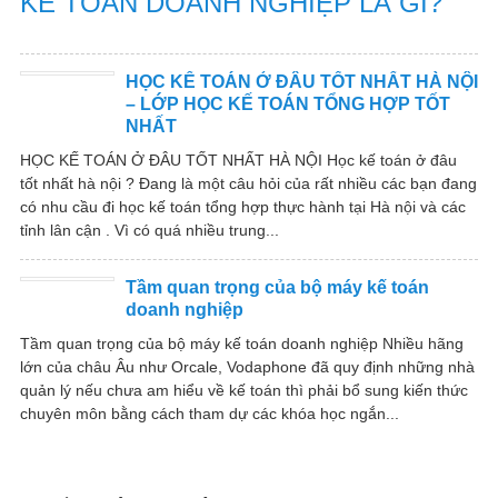
KẾ TOÁN DOANH NGHIỆP LÀ GÌ?
HỌC KẾ TOÁN Ở ĐÂU TỐT NHẤT HÀ NỘI
– LỚP HỌC KẾ TOÁN TỔNG HỢP TỐT
NHẤT
HỌC KẾ TOÁN Ở ĐÂU TỐT NHẤT HÀ NỘI Học kế toán ở đâu
tốt nhất hà nội ? Đang là một câu hỏi của rất nhiều các bạn đang
có nhu cầu đi học kế toán tổng hợp thực hành tại Hà nội và các
tỉnh lân cận . Vì có quá nhiều trung...
Tầm quan trọng của bộ máy kế toán
doanh nghiệp
Tầm quan trọng của bộ máy kế toán doanh nghiệp Nhiều hãng
lớn của châu Âu như Orcale, Vodaphone đã quy định những nhà
quản lý nếu chưa am hiểu về kế toán thì phải bổ sung kiến thức
chuyên môn bằng cách tham dự các khóa học ngắn...