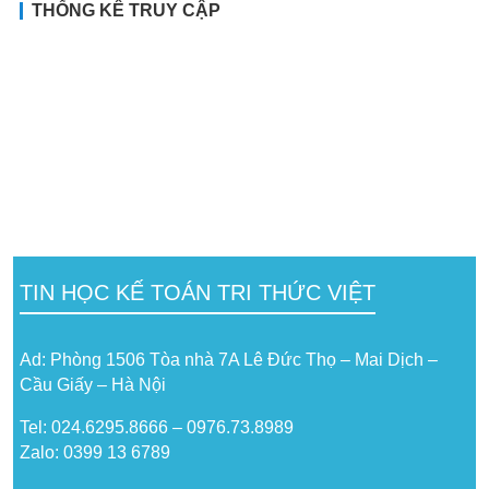
THỐNG KÊ TRUY CẬP
TIN HỌC KẾ TOÁN TRI THỨC VIỆT
Ad: Phòng 1506 Tòa nhà 7A Lê Đức Thọ – Mai Dịch –
Cầu Giấy – Hà Nội
Tel: 024.6295.8666 – 0976.73.8989
Zalo: 0399 13 6789