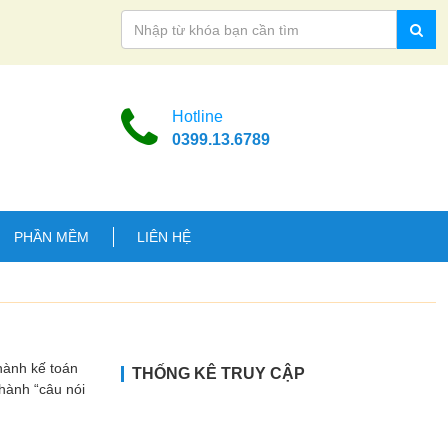
Hotline
0399.13.6789
PHẦN MỀM
LIÊN HỆ
 hành kế toán
THỐNG KÊ TRUY CẬP
hành “câu nói