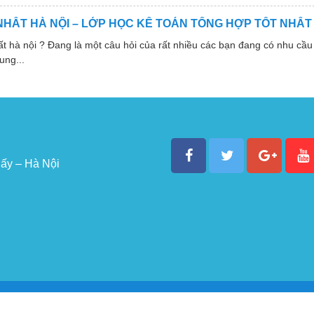
NHẤT HÀ NỘI – LỚP HỌC KẾ TOÁN TỔNG HỢP TỐT NHẤT
 nội ? Đang là một câu hỏi của rất nhiều các bạn đang có nhu cầu 
ung...
ấy – Hà Nội