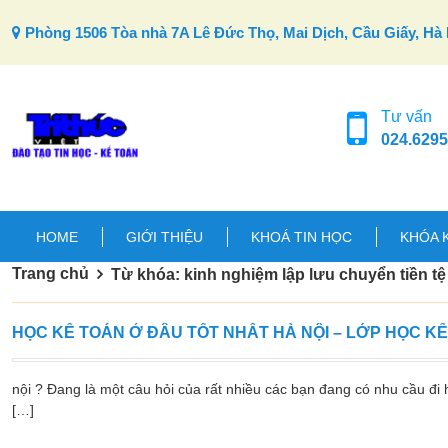
Skip to content
Phòng 1506 Tòa nhà 7A Lê Đức Thọ, Mai Dịch, Cầu Giấy, Hà 
Tư vấn
024.6295
HOME
GIỚI THIỆU
KHOÁ TIN HỌC
KHÓA 
Trang chủ
Từ khóa: kinh nghiệm lập lưu chuyển tiền tệ 
HỌC KẾ TOÁN Ở ĐÂU TỐT NHẤT HÀ NỘI – LỚP HỌC K
nội ? Đang là một câu hỏi của rất nhiều các bạn đang có nhu cầu đi h
[…]