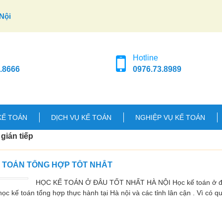
Nội
Hotline
.8666
0976.73.8989
KẾ TOÁN
DỊCH VỤ KẾ TOÁN
NGHIỆP VỤ KẾ TOÁN
gián tiếp
Ế TOÁN TỔNG HỢP TỐT NHẤT
HỌC KẾ TOÁN Ở ĐÂU TỐT NHẤT HÀ NỘI Học kế toán ở đâu
ọc kế toán tổng hợp thực hành tại Hà nội và các tỉnh lân cận . Vì có q