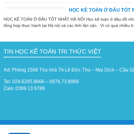
HỌC KẾ TOÁN Ở ĐÂU TỐT 
HỌC KẾ TOÁN Ở ĐÂU TỐT NHẤT HÀ NỘI Học kế toán ở đâu tốt nhất hà
tổng hợp thực hành tại Hà nội và các tỉnh lân cận . Vì có quá nhiều tr
TIN HỌC KẾ TOÁN TRI THỨC VIỆT
Ad: Phòng 1506 Tòa nhà 7A Lê Đức Thọ – Mai Dịch – Cầu Gi
Tel: 024.6295.8666 – 0976.73.8989
Zalo: 0399 13 6789