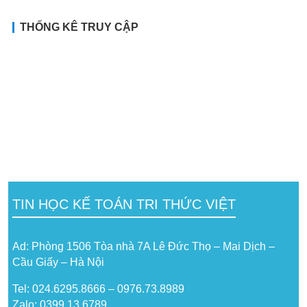
THỐNG KÊ TRUY CẬP
TIN HỌC KẾ TOÁN TRI THỨC VIỆT
Ad: Phòng 1506 Tòa nhà 7A Lê Đức Thọ – Mai Dịch –
Cầu Giấy – Hà Nội
Tel: 024.6295.8666 – 0976.73.8989
Zalo: 0399 13 6789