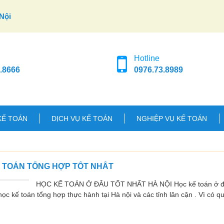
Nội
Hotline
.8666
0976.73.8989
KẾ TOÁN
DỊCH VỤ KẾ TOÁN
NGHIỆP VỤ KẾ TOÁN
Ế TOÁN TỔNG HỢP TỐT NHẤT
HỌC KẾ TOÁN Ở ĐÂU TỐT NHẤT HÀ NỘI Học kế toán ở đâu
ọc kế toán tổng hợp thực hành tại Hà nội và các tỉnh lân cận . Vì có q