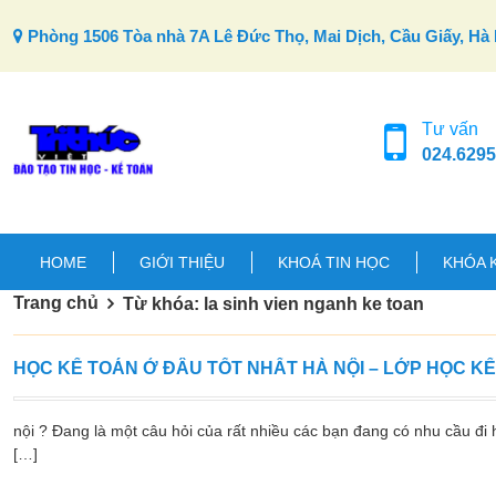
Skip to content
Phòng 1506 Tòa nhà 7A Lê Đức Thọ, Mai Dịch, Cầu Giấy, Hà 
Tư vấn
024.6295
HOME
GIỚI THIỆU
KHOÁ TIN HỌC
KHÓA 
Trang chủ
Từ khóa: la sinh vien nganh ke toan
HỌC KẾ TOÁN Ở ĐÂU TỐT NHẤT HÀ NỘI – LỚP HỌC K
nội ? Đang là một câu hỏi của rất nhiều các bạn đang có nhu cầu đi h
[…]