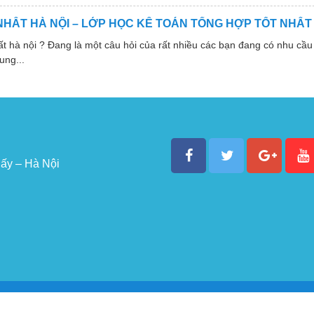
NHẤT HÀ NỘI – LỚP HỌC KẾ TOÁN TỔNG HỢP TỐT NHẤT
 nội ? Đang là một câu hỏi của rất nhiều các bạn đang có nhu cầu 
ung...
ấy – Hà Nội