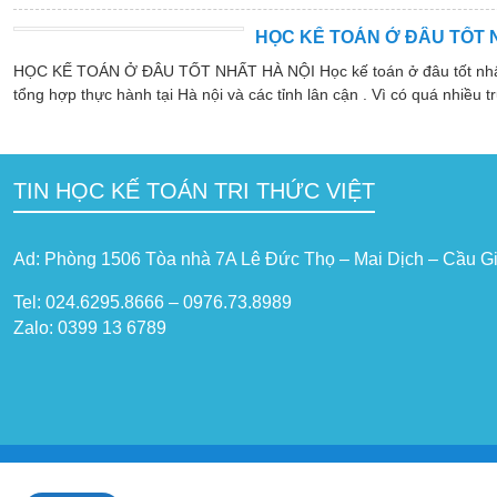
HỌC KẾ TOÁN Ở ĐÂU TỐT 
HỌC KẾ TOÁN Ở ĐÂU TỐT NHẤT HÀ NỘI Học kế toán ở đâu tốt nhất hà
tổng hợp thực hành tại Hà nội và các tỉnh lân cận . Vì có quá nhiều tr
TIN HỌC KẾ TOÁN TRI THỨC VIỆT
Ad: Phòng 1506 Tòa nhà 7A Lê Đức Thọ – Mai Dịch – Cầu Gi
Tel: 024.6295.8666 – 0976.73.8989
Zalo: 0399 13 6789