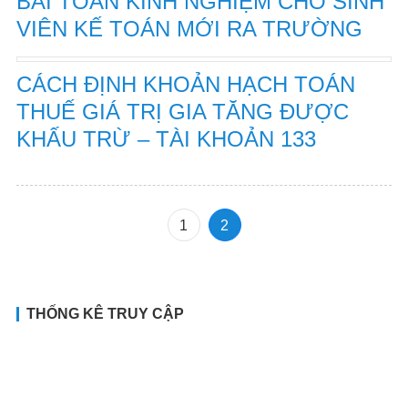
BÀI TOÁN KINH NGHIỆM CHO SINH
VIÊN KẾ TOÁN MỚI RA TRƯỜNG
CÁCH ĐỊNH KHOẢN HẠCH TOÁN
THUẾ GIÁ TRỊ GIA TĂNG ĐƯỢC
KHẤU TRỪ – TÀI KHOẢN 133
1
2
THỐNG KÊ TRUY CẬP