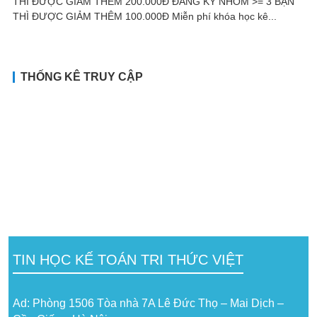
THÌ ĐƯỢC GIẢM THÊM 200.000Đ ĐĂNG KÝ NHÓM >= 3 BẠN
THÌ ĐƯỢC GIẢM THÊM 100.000Đ Miễn phí khóa học kê...
THỐNG KÊ TRUY CẬP
TIN HỌC KẾ TOÁN TRI THỨC VIỆT
Ad: Phòng 1506 Tòa nhà 7A Lê Đức Thọ – Mai Dịch –