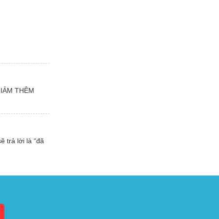
 GIẢM THÊM
trả lời là “đã