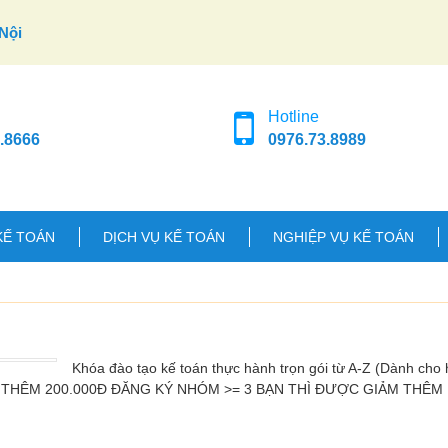
Nội
Hotline
.8666
0976.73.8989
KẾ TOÁN
DỊCH VỤ KẾ TOÁN
NGHIỆP VỤ KẾ TOÁN
Khóa đào tạo kế toán thực hành trọn gói từ A-Z (Dành cho h
M THÊM 200.000Đ ĐĂNG KÝ NHÓM >= 3 BẠN THÌ ĐƯỢC GIẢM THÊM 