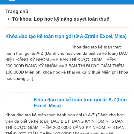
Trang chủ
Từ khóa: Lớp học kỹ năng quyết toán thuế
Khóa đào tạo kế toán trọn gói từ A-Z(trên Excel, Misa)
Khóa đào tạo kế toán thực
hành trọn gói từ A-Z (Dành cho học viên đã biết về kế toán) ĐẶC
BIỆT: ĐĂNG KÝ NHÓM >= 6 BẠN THÌ ĐƯỢC GIẢM THÊM
200.000Đ ĐĂNG KÝ NHÓM >= 3 BẠN THÌ ĐƯỢC GIẢM THÊM
100.000Đ Miễn phí khóa học kê khai và xử lý thuế Miễn phí khóa
học chứng […]
Khóa đào tạo kế toán trọn gói từ A-Z(trên
Excel, Misa)
Khóa đào tạo kế toán thực hành trọn gói từ A-Z (Dành cho học
viên đã biết về kế toán) ĐẶC BIỆT: ĐĂNG KÝ NHÓM >= 6 BẠN
THÌ ĐƯỢC GIẢM THÊM 200.000Đ ĐĂNG KÝ NHÓM >= 3 BẠN
THÌ ĐƯỢC GIẢM THÊM 100.000Đ Miễn phí khóa học kê...