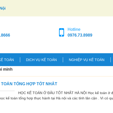
Nội
Hotline
.8666
0976.73.8989
KẾ TOÁN
DỊCH VỤ KẾ TOÁN
NGHIỆP VỤ KẾ TOÁN
hi minh
Ế TOÁN TỔNG HỢP TỐT NHẤT
HỌC KẾ TOÁN Ở ĐÂU TỐT NHẤT HÀ NỘI Học kế toán ở đâu
ọc kế toán tổng hợp thực hành tại Hà nội và các tỉnh lân cận . Vì có q