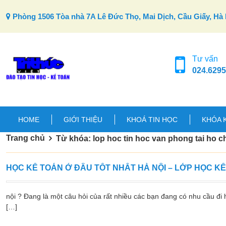
Skip to content
Phòng 1506 Tòa nhà 7A Lê Đức Thọ, Mai Dịch, Cầu Giấy, Hà 
Tư vấn
024.6295
HOME
GIỚI THIỆU
KHOÁ TIN HỌC
KHÓA 
Trang chủ
Từ khóa: lop hoc tin hoc van phong tai ho c
HỌC KẾ TOÁN Ở ĐÂU TỐT NHẤT HÀ NỘI – LỚP HỌC K
nội ? Đang là một câu hỏi của rất nhiều các bạn đang có nhu cầu đi h
[…]