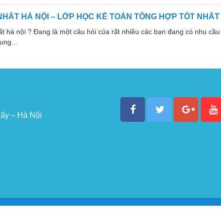
NHẤT HÀ NỘI – LỚP HỌC KẾ TOÁN TỔNG HỢP TỐT NHẤT
 nội ? Đang là một câu hỏi của rất nhiều các bạn đang có nhu cầu 
ung...
ấy – Hà Nội