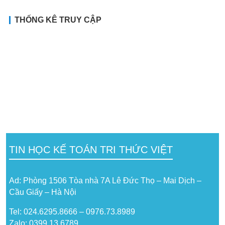
THỐNG KÊ TRUY CẬP
TIN HỌC KẾ TOÁN TRI THỨC VIỆT
Ad: Phòng 1506 Tòa nhà 7A Lê Đức Thọ – Mai Dịch –
Cầu Giấy – Hà Nội
Tel: 024.6295.8666 – 0976.73.8989
Zalo: 0399 13 6789