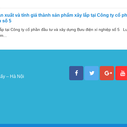
ản xuất và tính giá thành sản phẩm xây lắp tại Công ty cổ p
 số 5
lắp tại Công ty cổ phần đầu tư và xây dựng Bưu điện xí nghiệp số 5 Lu
m...
ấy – Hà Nội