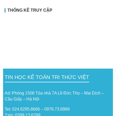
THỐNG KÊ TRUY CẬP
TIN HỌC KẾ TOÁN TRI THỨC VIỆT
Ad: Phòng 1506 Tòa nhà 7A Lê Đức Thọ – Mai Dịch –
Cầu Giấy – Hà Nội
Tel: 024.6295.8666 – 0976.73.8989
Zalo: 0399 13 6789