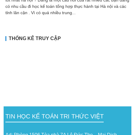
có nhu cầu đi học kế toán tổng hợp thực hành tại Hà nội và các
tỉnh lân cận . Vì có quá nhiều trung...
THỐNG KÊ TRUY CẬP
TIN HỌC KẾ TOÁN TRI THỨC VIỆT
Ad: Phòng 1506 Tòa nhà 7A Lê Đức Thọ – Mai Dịch –