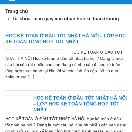
Trang chủ
Từ khóa: mau giay xac nhan hoc ke toan truong
HỌC KẾ TOÁN Ở ĐÂU TỐT NHẤT HÀ NỘI – LỚP HỌC
KẾ TOÁN TỔNG HỢP TỐT NHẤT
HỌC KẾ TOÁN Ở ĐÂU TỐT
NHẤT HÀ NỘI Học kế toán ở đâu tốt nhất hà nội ? Đang là một
câu hỏi của rất nhiều các bạn đang có nhu cầu đi học kế toán
tổng hợp thực hành tại Hà nội và các tỉnh lân cận . Vì có quá
nhiều trung […]
HỌC KẾ TOÁN Ở ĐÂU TỐT NHẤT HÀ NỘI
– LỚP HỌC KẾ TOÁN TỔNG HỢP TỐT
NHẤT
HỌC KẾ TOÁN Ở ĐÂU TỐT NHẤT HÀ NỘI Học kế toán ở đâu
tốt nhất hà nội ? Đang là một câu hỏi của rất nhiều các bạn đang
có nhu cầu đi học kế toán tổng hợp thực hành tại Hà nội và các