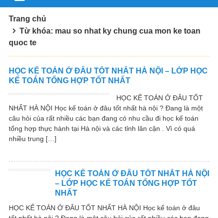
Trang chủ
Từ khóa: mau so nhat ky chung cua mon ke toan
quoc te
HỌC KẾ TOÁN Ở ĐÂU TỐT NHẤT HÀ NỘI – LỚP HỌC
KẾ TOÁN TỔNG HỢP TỐT NHẤT
HỌC KẾ TOÁN Ở ĐÂU TỐT
NHẤT HÀ NỘI Học kế toán ở đâu tốt nhất hà nội ? Đang là một
câu hỏi của rất nhiều các bạn đang có nhu cầu đi học kế toán
tổng hợp thực hành tại Hà nội và các tỉnh lân cận . Vì có quá
nhiều trung […]
HỌC KẾ TOÁN Ở ĐÂU TỐT NHẤT HÀ NỘI
– LỚP HỌC KẾ TOÁN TỔNG HỢP TỐT
NHẤT
HỌC KẾ TOÁN Ở ĐÂU TỐT NHẤT HÀ NỘI Học kế toán ở đâu
tốt nhất hà nội ? Đang là một câu hỏi của rất nhiều các bạn đang