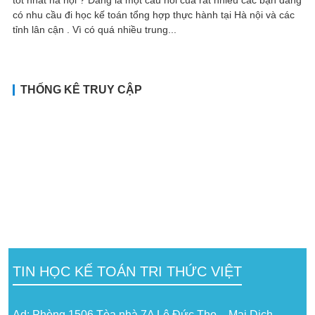
có nhu cầu đi học kế toán tổng hợp thực hành tại Hà nội và các
tỉnh lân cận . Vì có quá nhiều trung...
THỐNG KÊ TRUY CẬP
TIN HỌC KẾ TOÁN TRI THỨC VIỆT
Ad: Phòng 1506 Tòa nhà 7A Lê Đức Thọ – Mai Dịch –