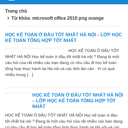
Trang chủ
Từ khóa: microsoft office 2010 png orange
HỌC KẾ TOÁN Ở ĐÂU TỐT NHẤT HÀ NỘI – LỚP HỌC
KẾ TOÁN TỔNG HỢP TỐT NHẤT
HỌC KẾ TOÁN Ở ĐÂU TỐT
NHẤT HÀ NỘI Học kế toán ở đâu tốt nhất hà nội ? Đang là một
câu hỏi của rất nhiều các bạn đang có nhu cầu đi học kế toán
tổng hợp thực hành tại Hà nội và các tỉnh lân cận . Vì có quá
nhiều trung […]
HỌC KẾ TOÁN Ở ĐÂU TỐT NHẤT HÀ NỘI
– LỚP HỌC KẾ TOÁN TỔNG HỢP TỐT
NHẤT
HỌC KẾ TOÁN Ở ĐÂU TỐT NHẤT HÀ NỘI Học kế toán ở đâu
tốt nhất hà nội ? Đang là một câu hỏi của rất nhiều các bạn đang
có nhu cầu đi học kế toán tổng hợp thực hành tại Hà nội và các