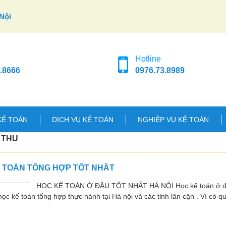
Nội
Hotline
.8666
0976.73.8989
KẾ TOÁN
DỊCH VỤ KẾ TOÁN
NGHIỆP VỤ KẾ TOÁN
 THU
Ế TOÁN TỔNG HỢP TỐT NHẤT
HỌC KẾ TOÁN Ở ĐÂU TỐT NHẤT HÀ NỘI Học kế toán ở đâu
ọc kế toán tổng hợp thực hành tại Hà nội và các tỉnh lân cận . Vì có q