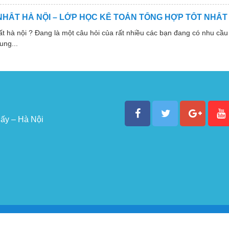
NHẤT HÀ NỘI – LỚP HỌC KẾ TOÁN TỔNG HỢP TỐT NHẤT
 nội ? Đang là một câu hỏi của rất nhiều các bạn đang có nhu cầu 
ung...
ấy – Hà Nội