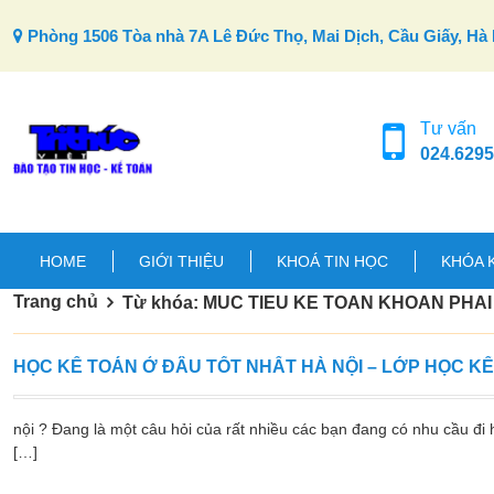
Skip to content
Phòng 1506 Tòa nhà 7A Lê Đức Thọ, Mai Dịch, Cầu Giấy, Hà 
Tư vấn
024.6295
HOME
GIỚI THIỆU
KHOÁ TIN HỌC
KHÓA 
Trang chủ
Từ khóa: MUC TIEU KE TOAN KHOAN PHAI
HỌC KẾ TOÁN Ở ĐÂU TỐT NHẤT HÀ NỘI – LỚP HỌC K
nội ? Đang là một câu hỏi của rất nhiều các bạn đang có nhu cầu đi h
[…]