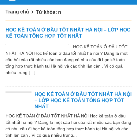
Trang chủ
Từ khóa: n
HỌC KẾ TOÁN Ở ĐÂU TỐT NHẤT HÀ NỘI – LỚP HỌC
KẾ TOÁN TỔNG HỢP TỐT NHẤT
HỌC KẾ TOÁN Ở ĐÂU TỐT
NHẤT HÀ NỘI Học kế toán ở đâu tốt nhất hà nội ? Đang là một
câu hỏi của rất nhiều các bạn đang có nhu cầu đi học kế toán
tổng hợp thực hành tại Hà nội và các tỉnh lân cận . Vì có quá
nhiều trung […]
HỌC KẾ TOÁN Ở ĐÂU TỐT NHẤT HÀ NỘI
– LỚP HỌC KẾ TOÁN TỔNG HỢP TỐT
NHẤT
HỌC KẾ TOÁN Ở ĐÂU TỐT NHẤT HÀ NỘI Học kế toán ở đâu
tốt nhất hà nội ? Đang là một câu hỏi của rất nhiều các bạn đang
có nhu cầu đi học kế toán tổng hợp thực hành tại Hà nội và các
tỉnh lân cận . Vì có quá nhiều trung...